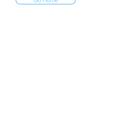
Go Home
3336604250
©2022 por Escuela Secundaria Técnica 140 Efraín
González Morfín.