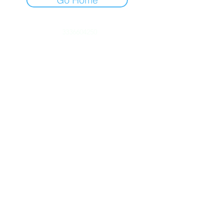
Go Home
3336604250
©2022 por Escuela Secundaria Técnica 140 Efraín
González Morfín.